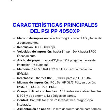
CARACTERÍSTICAS PRINCIPALES
DEL PSI PP 4050XP
Método de impresión:
electrofotográfico con LED y tóner de
2 componentes.
Resolución:
600 x 600 dpi.
Velocidad de impresión:
hasta 34 ppm (A4); hasta 1.700
líneas/minuto.
Ancho del papel:
hasta 431,8 mm (17 pulgadas). Área de
impresión: 16 pulgadas.
Memoria:
128 MB RAM, 32 MB Flash, actualizable vía
EPROM.
Interfaces:
Ethernet 10/100/1000, paralelo IEEE1284.
Idiomas de impresión:
PCL 5e, HP GL/2, PJL, en opción:
IPDS, IGP SCS/DCA AFPDS.
Compatibilidad con fuentes:
45 fuentes escalables, fuentes
DBCS y de contorno, 13 códigos de barras.
Control:
Pantalla táctil de 7”, interfaz web, diagnóstico
integrado.
Alimentación de papel:
Casete de tractor doble para formas