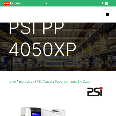
Español
PSI PP
4050XP
home
/
impresoras
/
PSI
/
Laser
/
Papel continuo Zig Zag
/