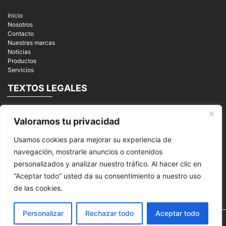
Inicio
Nosotros
Contacto
Nuestras marcas
Noticias
Productos
Servicios
TEXTOS LEGALES
Aviso Legal
Valoramos tu privacidad
Política de privacidad
Cookies
Usamos cookies para mejorar su experiencia de
REDES SOCIALES
navegación, mostrarle anuncios o contenidos
personalizados y analizar nuestro tráfico. Al hacer clic en
“Aceptar todo” usted da su consentimiento a nuestro uso
de las cookies.
Personalizar
Rechazar todo
Aceptar todo
© 2026
MPI Mantenimiento Periféricos Informáticos