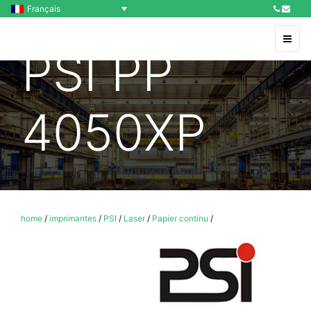
Français
PSI PP
4050XP
home
/
imprimantes
/
PSI
/
Laser
/
Papier continu
/