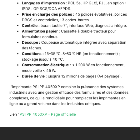
Langages d'impression :
PCL 5e, HP GL/2, PJL, en option :
IPDS, IGP SCS/DCA AFPDS.
Prise en charge des polices :
45 polices évolutives, polices
DBCS et vectorielles, 13 codes-barres.
Contrôle :
écran tactile 7”, interface Web, diagnostic intégré.
Alimentation papier :
Cassette à double tracteur pour
formulaires continus.
Découpe :
Coupeuse automatique intégrée avec séparation
des tâches.
Conditions :
15–35 °C, 8–80 % HR (en fonctionnement) ;
stockage jusqu'à 40 °C.
Consommation électrique :
< 1 200 W en fonctionnement ;
mode veille < 45 W.
Durée de vie :
jusqu'à 12 millions de pages (A4 paysage).
L'imprimante PSI PP 4050XP combine la puissance des systèmes
industriels avec une gestion efficace des formulaires et des données
complexes, ce qui la rend idéale pour remplacer les imprimantes en
ligne ou à grand volume dans les industries critiques.
Lien :
PSI PP 4050XP - Page officielle