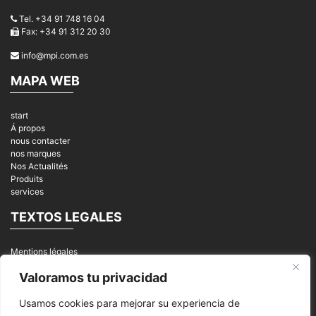
Tel. +34 91 748 16 04
Fax: +34 91 312 20 30
info@mpi.com.es
MAPA WEB
start
Á propos
nous contacter
nos marques
Nos Actualités
Produits
services
TEXTOS LEGALES
Mentions légales
Politique de privacité
Valoramos tu privacidad
cookies
REDES SOCIALES
Usamos cookies para mejorar su experiencia de