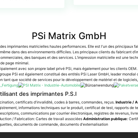
PSi Matrix GmbH
des imprimantes matricielles hautes performances. Elle est l'un des principaux f
ême dans des environnements difficiles. Les principaux clients du fabricant d’im
s commerciales, des banques et des services. L’impression matricielle est une tec
 de page minimal.
cipalement avec son propre label privé PSi, mais également pour les clients OEM.
e groupe PSi est également constitué des entités PSi Laser GmbH, leader mondial
n tant que société de services pour le développement de matériel et de logiciels,
tilisant des imprimantes P.S.I
cination, certificats d'invalidité, codes à barres, commandes, reçus.
Industrie / 
egistrement, informations techniques sur le produit, certificat de test, rapports de t
criptions, communications par courrier électronique, registres de revenus, liv
uction / Fabrication: Cartes de travail associées
Administration publique:
Certi
quettes, documents de commande, documents d'externalisation