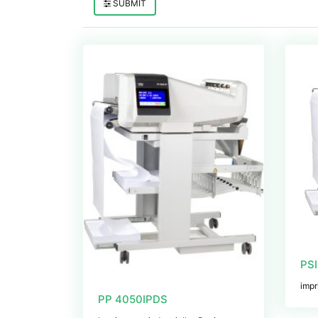
SUBMIT
PS
impr
PP 4050IPDS