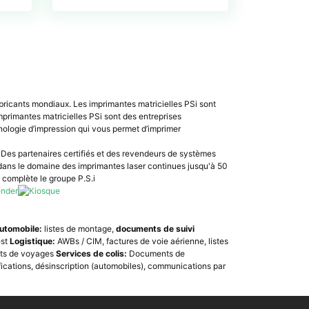
abricants mondiaux. Les imprimantes matricielles PSi sont
primantes matricielles PSi sont des entreprises
hnologie d’impression qui vous permet d’imprimer
 Des partenaires certifiés et des revendeurs de systèmes
 dans le domaine des imprimantes laser continues jusqu'à 50
 complète le groupe P.S.i
Automobile:
listes de montage,
documents de suivi
est
Logistique:
AWBs / CIM, factures de voie aérienne, listes
rets de voyages
Services de colis:
Documents de
fications, désinscription (automobiles), communications par