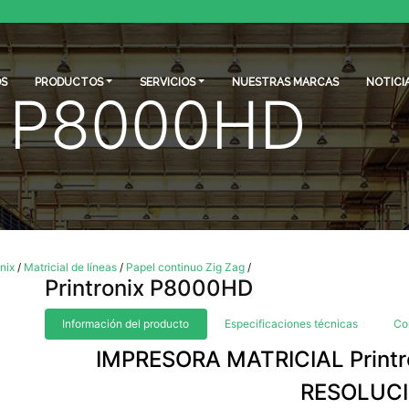
S
PRODUCTOS
SERVICIOS
NUESTRAS MARCAS
NOTICI
ix P8000HD
nix
/
Matricial de líneas
/
Papel continuo Zig Zag
/
Printronix P8000HD
Información del producto
Especificaciones técnicas
Co
IMPRESORA MATRICIAL Printr
RESOLUC