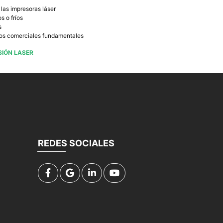
las impresoras láser
s o fríos
s
esos comerciales fundamentales
SIÓN LASER
REDES SOCIALES