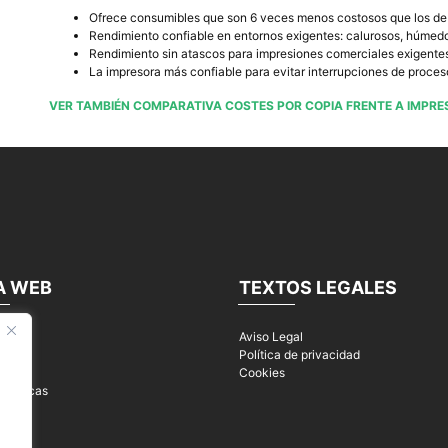
Ofrece consumibles que son 6 veces menos costosos que los de 
Rendimiento confiable en entornos exigentes: calurosos, húmedo
Rendimiento sin atascos para impresiones comerciales exigente
La impresora más confiable para evitar interrupciones de proc
VER TAMBIÉN COMPARATIVA COSTES POR COPIA FRENTE A IMPRE
A WEB
TEXTOS LEGALES
Aviso Legal
s
Política de privacidad
o
Cookies
s marcas
os
os