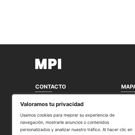
CONTACTO
MAP
MANTENIMIENTO PERIFÉRICOS
Inicio
Valoramos tu privacidad
INFORMÁTICOS, S.L.
Nosotro
Contact
Usamos cookies para mejorar su experiencia de
Calle Canteras, 22
Nuestra
navegación, mostrarle anuncios o contenidos
28860 Paracuellos de Jarama Madrid,
Noticias
España
Product
personalizados y analizar nuestro tráfico. Al hacer clic en
Servici