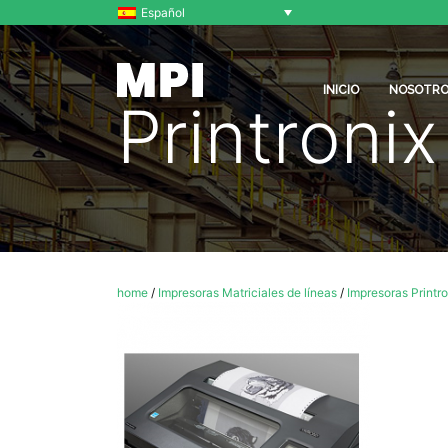
Español
INICIO
NOSOTRO
Printron
home
/
Impresoras Matriciales de líneas
/
Impresoras Printro