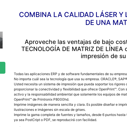
COMBINA LA CALIDAD LÁSER Y 
DE UNA MAT
Aproveche las ventajas de bajo cost
TECNOLOGÍA DE MATRIZ DE LÍNEA ofr
impresión de su
Todas las aplicaciones ERP y de software fundamentales de su empresa 
No importa cuál sea la tecnología que usa su empresa. ORACLE®, SA
Usted necesita un sistema de impresión que pueda soportar los rigores
proporcionar la conectividad y flexibilidad que ofrece OpenPrint™. Con 
activo y la responsabilidad ambiental que solamente los equipos de matr
OpenPrint™ de Printronix P8000hd.
Imprime imágenes de manera sencilla y clara. Es posible diseñar e impri
ilustraciones e imágenes sin escala de grises.
Imprime la gama completa de fuentes y tamaños, desde 6 puntos hasta t
ya sea PostCript o PDF, se reproducirá con facilidad.