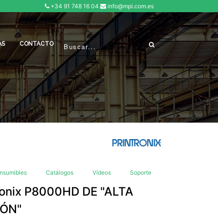
+34 91 748 16 04
info@mpi.com.es
AS
CONTACTO
nsumibles
Catálogos
Vídeos
Soporte
onix P8000HD DE "ALTA
IÓN"