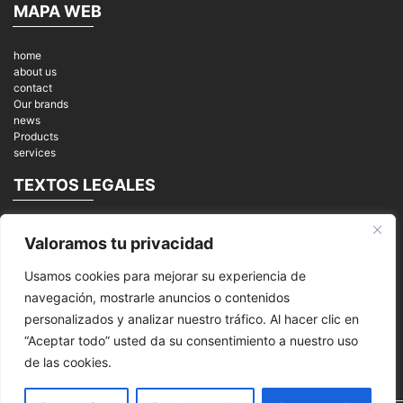
MAPA WEB
home
about us
contact
Our brands
news
Products
services
TEXTOS LEGALES
Legal notices
Valoramos tu privacidad
Privacy Policy
cookies
Usamos cookies para mejorar su experiencia de
REDES SOCIALES
navegación, mostrarle anuncios o contenidos
personalizados y analizar nuestro tráfico. Al hacer clic en
“Aceptar todo” usted da su consentimiento a nuestro uso
de las cookies.