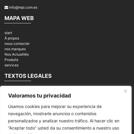
info@mpi.com.es
MAPA WEB
start
Á propos
nous contacter
nos marques
Nos Actualités
Produits
services
TEXTOS LEGALES
Mentions légales
Valoramos tu privacidad
Politique de privacité
cookies
Usamos cookies para mejorar su experiencia de
REDES SOCIALES
navegación, mostrarle anuncios o contenidos
personalizados y analizar nuestro tráfico. Al hacer clic en
“Aceptar todo” usted da su consentimiento a nuestro uso