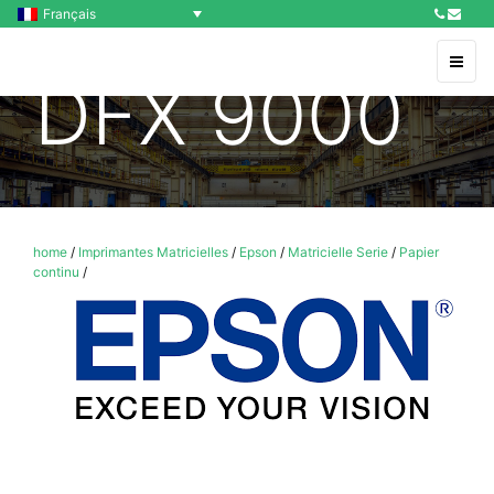
Français
DFX 9000
home
/
Imprimantes Matricielles
/
Epson
/
Matricielle Serie
/
Papier
continu
/