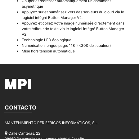
Couper et redresser automatiquement un document
asymétrique
Appuyez sur et numérisez vers des serveurs du cloud via le
logiciel intégré Button Manager V2.
Appuyez et collez votre image numérisée directement dans
votre éditeur de texte via le logiciel intégré Button Manager
V2.
Technologie LED écologique
Numérisation longue page: 118 "(<300 dpi, couleur)
Mise hors tension automatique
CONTACTO
MANTENIMIENTO PERIFÉRICOS INFORMÁTICOS, S.L.
Calle Canteras, 22
28860 Paracuellos de Jarama Madrid, España