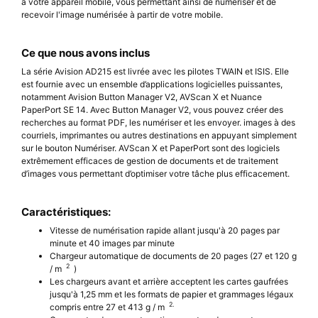
à votre appareil mobile, vous permettant ainsi de numériser et de
recevoir l'image numérisée à partir de votre mobile.
Ce que nous avons inclus
La série Avision AD215 est livrée avec les pilotes TWAIN et ISIS. Elle
est fournie avec un ensemble d’applications logicielles puissantes,
notamment Avision Button Manager V2, AVScan X et Nuance
PaperPort SE 14. Avec Button Manager V2, vous pouvez créer des
recherches au format PDF, les numériser et les envoyer. images à des
courriels, imprimantes ou autres destinations en appuyant simplement
sur le bouton Numériser. AVScan X et PaperPort sont des logiciels
extrêmement efficaces de gestion de documents et de traitement
d’images vous permettant d’optimiser votre tâche plus efficacement.
Caractéristiques:
Vitesse de numérisation rapide allant jusqu'à 20 pages par
minute et 40 images par minute
Chargeur automatique de documents de 20 pages (27 et 120 g
2
/ m
)
Les chargeurs avant et arrière acceptent les cartes gaufrées
jusqu'à 1,25 mm et les formats de papier et grammages légaux
2.
compris entre 27 et 413 g / m