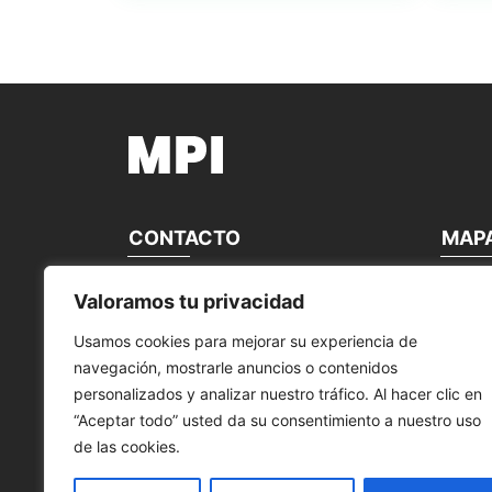
CONTACTO
MAP
MANTENIMIENTO PERIFÉRICOS
home
Valoramos tu privacidad
INFORMÁTICOS, S.L.
about u
contact
Usamos cookies para mejorar su experiencia de
Calle Canteras, 22
Our bra
navegación, mostrarle anuncios o contenidos
28860 Paracuellos de Jarama Madrid,
news
España
Product
personalizados y analizar nuestro tráfico. Al hacer clic en
service
“Aceptar todo” usted da su consentimiento a nuestro uso
Tel. +34 91 748 16 04
de las cookies.
Fax: +34 91 312 20 30
info@mpi.com.es