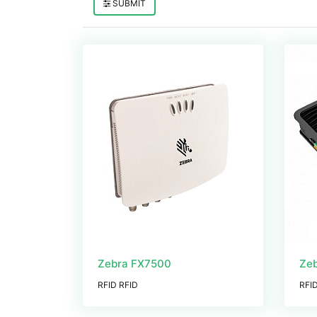
SUBMIT
Zebra FX7500
Ze
RFID RFID
RFI