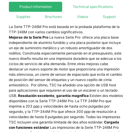
Product information
Technical specifications
Supplies
Brochures
Videos
Support
La Serie TTP-246M Pro está basada en la probada plataforma de la
TTP-246M con varios cambios significativos.
Mejoras de la Serie Pro
La nueva Serie Pro ofrece una placa base
independiente de aluminio fundido y una placa posterior que incluye
un eje de suministro metálico y un robusto amortiguador de dos
rodillos. Construida especialmente pensando en el presupuesto, este
nuevo diseño resulta en una impresora duradera que se adecua a los
ciclos de servicio de alta demanda. Entre otras mejoras cabe
destacar un nuevo soporte de motor que proporciona una impresión
más silenciosa, un cierre de sensor de espaciado que evita el cambio
de posición del sensor de etiquetas y un nuevo cepillo de cinta
antiestático. Por último, TSC ha añadido una opción de USB host
para aplicaciones que requieren el uso de un escáner o un teclado
USB.
Resolución excelente, garantía magnífica
Existen dos modelos
disponibles con la Serie TTP-246M Pro. La TTP 246M Pro que
imprime a 203 ppp y velocidades de hasta ocho pulgadas por
segundo, y la TTP-344M Pro que ofrece 300 ppp de resolución a
velocidades de hasta 6 pulgadas por segundo. Todas las impresoras
TSC incluyen una garantía limitada de dos años estándar.
Cargada
con funciones estándar
Las impresoras de la Serie TTP-246M Pro