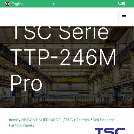
English
TSC Serie
TTP-246M
Pro
home
/
DISCONTINUED MODEL
/
TSC
/
Thermal
/
Roll Paper or
Fanfold Paper
/