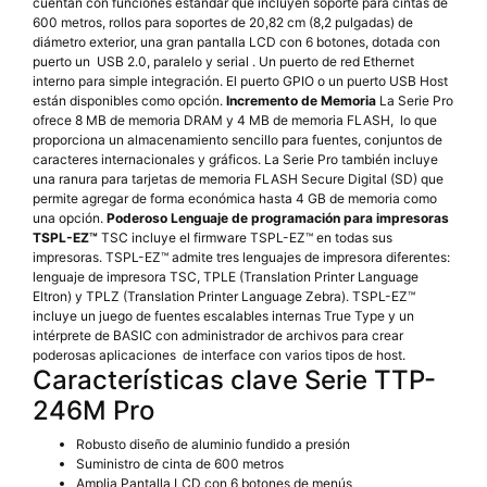
cuentan con funciones estándar que incluyen soporte para cintas de
600 metros, rollos para soportes de 20,82 cm (8,2 pulgadas) de
diámetro exterior, una gran pantalla LCD con 6 botones, dotada con
puerto un USB 2.0, paralelo y serial . Un puerto de red Ethernet
interno para simple integración. El puerto GPIO o un puerto USB Host
están disponibles como opción.
Incremento de Memoria
La Serie Pro
ofrece 8 MB de memoria DRAM y 4 MB de memoria FLASH, lo que
proporciona un almacenamiento sencillo para fuentes, conjuntos de
caracteres internacionales y gráficos. La Serie Pro también incluye
una ranura para tarjetas de memoria FLASH Secure Digital (SD) que
permite agregar de forma económica hasta 4 GB de memoria como
una opción.
Poderoso Lenguaje de programación para impresoras
TSPL-EZ™
TSC incluye el firmware TSPL-EZ™ en todas sus
impresoras. TSPL-EZ™ admite tres lenguajes de impresora diferentes:
lenguaje de impresora TSC, TPLE (Translation Printer Language
Eltron) y TPLZ (Translation Printer Language Zebra). TSPL-EZ™
incluye un juego de fuentes escalables internas True Type y un
intérprete de BASIC con administrador de archivos para crear
poderosas aplicaciones de interface con varios tipos de host.
Características clave Serie TTP-
246M Pro
Robusto diseño de aluminio fundido a presión
Suministro de cinta de 600 metros
Amplia Pantalla LCD con 6 botones de menús