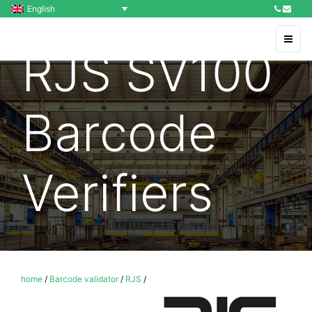
English
RJS SV100
Barcode
Verifiers
home
/
Barcode validator
/
RJS
/