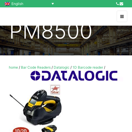
English
PM8500
home
/
Bar Code Readers
/
Datalogic
/
1D Barcode reader
/