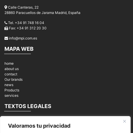
Calle Canteras, 22
28860 Paracuellos de Jarama Madrid, España
Tel. +34 91 748 16 04
Fax: +34 91 312 20 30
info@mpi.com.es
MAPA WEB
home
about us
contact
Our brands
news
Products
services
TEXTOS LEGALES
Legal notices
Valoramos tu privacidad
Privacy Policy
cookies