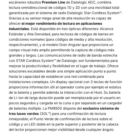
escáneres robustos
Premium Line
de Datalogic ADC, combina
lectura omnidireccional de códigos 1D y 2D con una movilidad total
garantizada por el sistema de radio Datalogic Star Cordless System™.
Gracias a su sensor mega-pixel de alta resolución es capaz de
ofrecer
el mejor rendimiento de lectura en aplicaciones
industriales
. Está disponible en tres ópticas diferentes: Alcance
Estándar y Alta Densidad, para lecturas de códigos de barras en
condiciones normales (para códigos de media y alta resolución,
respectivamente), y el modelo Gran Angular que proporciona un
campo visual más amplio permitiendo la captura de códigos más
grandes y largos. Las comunicaciones de radio de banda estrecha
con STAR Cordless System™ de Datalogic son fundamentales para
mejorar la productividad y flexibilidad en el lugar de trabajo. Ofrece
soluciones escalables desde una simple aplicación punto a punto
hasta la capacidad de establecer una red combinada para
instalaciones complejas. Un display opcional con 3 teclas de función
proporciona información útil al operador como por ejemplo el estatus
de la batería y permite además la interacción con el Host. Su batería
de Li-ion de larga duración puede ser reemplazada por el usuario en
pocos segundos y cargada en la cuna o por separado en un cargador
de baterías múltiple. La PM8500 dispone del
exclusivo sistema de
tres luces verdes
(3GL™) para una confirmación de lectura
inmejorable; el Punto Verde de confirmación de lectura sobre el
código y un LED doble en la parte superior y posterior de la cabeza
del lector proporcionan mejor visibilidad desde cualquier ángulo.