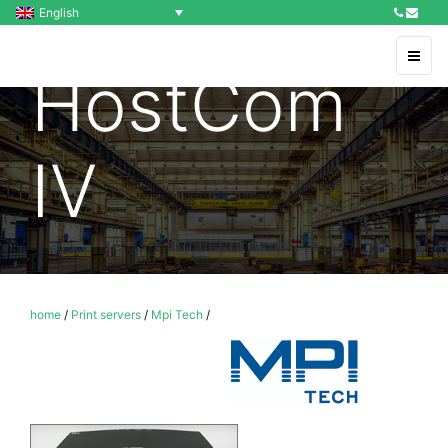
English
HostCom
IV
home
/
Print servers
/
Mpi Tech
/