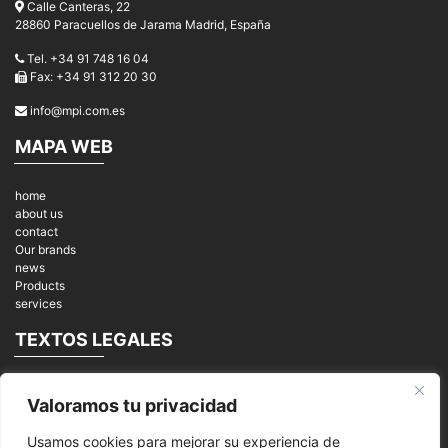
Calle Canteras, 22
28860 Paracuellos de Jarama Madrid, España
Tel. +34 91 748 16 04
Fax: +34 91 312 20 30
info@mpi.com.es
MAPA WEB
home
about us
contact
Our brands
news
Products
services
TEXTOS LEGALES
Legal notices
Valoramos tu privacidad
Privacy Policy
cookies
Usamos cookies para mejorar su experiencia de