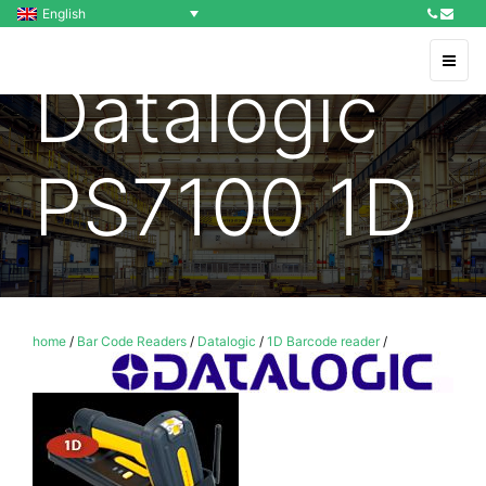
English
Datalogic
PS7100 1D
home
/
Bar Code Readers
/
Datalogic
/
1D Barcode reader
/