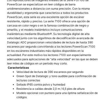
Los reproductores de imágenes lineales de la Serie PS7100 de
PowerScan se especializan en leer códigos de barra
unidimensionales a distancia con suma precisión. Con la misma
durabilidad y ergonomía que caracteriza a todos los productos
PowerScan, esta serie es una excelente opción de escáner
resistente, rápido y preciso. La serie 7100 ofrece una opción de
carcasa en color negro o en la famosa combinación de negro y
amarillo, y el modelo inalámbrico incluye comunicaciones
inalámbricas mediante Bluetooth®.
Su tecnología digital de alta
velocidad junto con los algoritmos de decodificación avanzada de
Datalogic ADC proporcionan velocidades de lectura de hasta 390
escaneos por segundo convirtiendo a los lectores PowerScan 7100
en los escáneres industriales más rápidos disponibles en la
actualidad. Por este motivo los lectores 7100 son especialmente
adecuados para aplicaciones de “alta velocidad” en las que se deben
leer miles de códigos en un período muy corto.
Características
Velocidad de lectura de 390 escaneos por segundo
Green Spot de Datalogic y tono audible para confirmación de
lecturas correctas
Sellado IP65 contra polvo y humedad
Resistencia a caídas desde 2,0 m / 6,5 pies de altura
Modelo opcional con puntero para una óptima señalización de
códigos