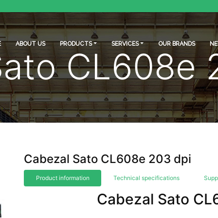
E
ABOUT US
PRODUCTS
SERVICES
OUR BRANDS
N
Sato CL608e 
Cabezal Sato CL608e 203 dpi
Product information
Technical specifications
Supp
Cabezal Sato CL