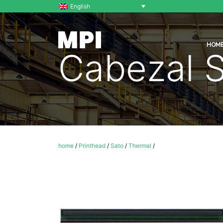
English
HOM
Cabezal 
home
/
Printhead
/
Sato
/
Thermal
/