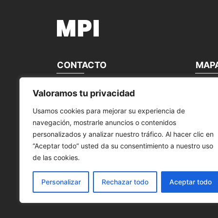
CONTACTO
MAP
MANTENIMIENTO PERIFÉRICOS
home
Valoramos tu privacidad
INFORMÁTICOS, S.L.
about u
contact
Usamos cookies para mejorar su experiencia de
Calle Canteras, 22
Our bra
navegación, mostrarle anuncios o contenidos
28860 Paracuellos de Jarama Madrid,
news
España
Product
personalizados y analizar nuestro tráfico. Al hacer clic en
service
“Aceptar todo” usted da su consentimiento a nuestro uso
Tel. +34 91 748 16 04
de las cookies.
Fax: +34 91 312 20 30
info@mpi.com.es
Personalizar
Rechazar todo
Aceptar todo