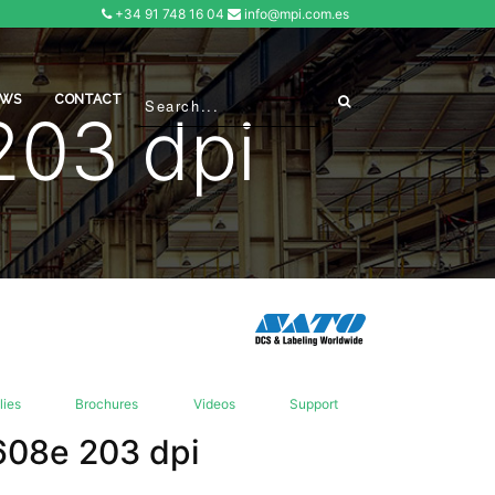
+34 91 748 16 04
info@mpi.com.es
EWS
CONTACT
203 dpi
lies
Brochures
Videos
Support
608e 203 dpi