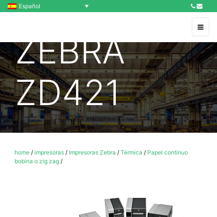
Español
ZEBRA
ZD421
home
/
impresoras
/
Impresoras Zebra
/
Térmica
/
Papel continuo
bobina o zig zag
/