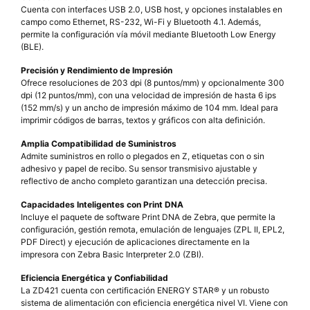
Cuenta con interfaces USB 2.0, USB host, y opciones instalables en
campo como Ethernet, RS-232, Wi-Fi y Bluetooth 4.1. Además,
permite la configuración vía móvil mediante Bluetooth Low Energy
(BLE).
Precisión y Rendimiento de Impresión
Ofrece resoluciones de 203 dpi (8 puntos/mm) y opcionalmente 300
dpi (12 puntos/mm), con una velocidad de impresión de hasta 6 ips
(152 mm/s) y un ancho de impresión máximo de 104 mm. Ideal para
imprimir códigos de barras, textos y gráficos con alta definición.
Amplia Compatibilidad de Suministros
Admite suministros en rollo o plegados en Z, etiquetas con o sin
adhesivo y papel de recibo. Su sensor transmisivo ajustable y
reflectivo de ancho completo garantizan una detección precisa.
Capacidades Inteligentes con Print DNA
Incluye el paquete de software Print DNA de Zebra, que permite la
configuración, gestión remota, emulación de lenguajes (ZPL II, EPL2,
PDF Direct) y ejecución de aplicaciones directamente en la
impresora con Zebra Basic Interpreter 2.0 (ZBI).
Eficiencia Energética y Confiabilidad
La ZD421 cuenta con certificación ENERGY STAR® y un robusto
sistema de alimentación con eficiencia energética nivel VI. Viene con