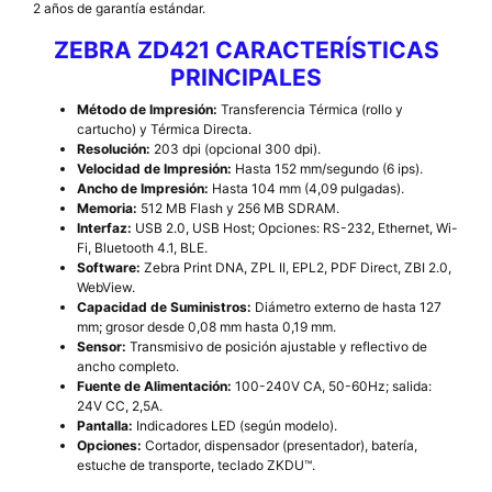
2 años de garantía estándar.
ZEBRA ZD421 CARACTERÍSTICAS
PRINCIPALES
Método de Impresión:
Transferencia Térmica (rollo y
cartucho) y Térmica Directa.
Resolución:
203 dpi (opcional 300 dpi).
Velocidad de Impresión:
Hasta 152 mm/segundo (6 ips).
Ancho de Impresión:
Hasta 104 mm (4,09 pulgadas).
Memoria:
512 MB Flash y 256 MB SDRAM.
Interfaz:
USB 2.0, USB Host; Opciones: RS-232, Ethernet, Wi-
Fi, Bluetooth 4.1, BLE.
Software:
Zebra Print DNA, ZPL II, EPL2, PDF Direct, ZBI 2.0,
WebView.
Capacidad de Suministros:
Diámetro externo de hasta 127
mm; grosor desde 0,08 mm hasta 0,19 mm.
Sensor:
Transmisivo de posición ajustable y reflectivo de
ancho completo.
Fuente de Alimentación:
100-240V CA, 50-60Hz; salida:
24V CC, 2,5A.
Pantalla:
Indicadores LED (según modelo).
Opciones:
Cortador, dispensador (presentador), batería,
estuche de transporte, teclado ZKDU™.