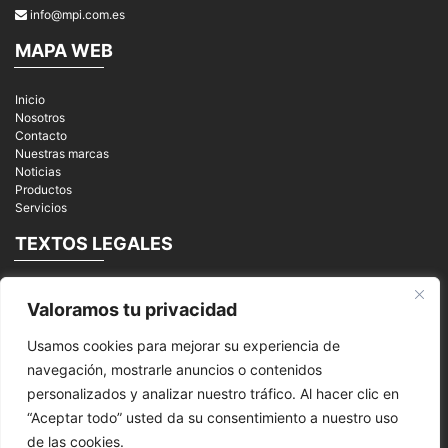
info@mpi.com.es
MAPA WEB
Inicio
Nosotros
Contacto
Nuestras marcas
Noticias
Productos
Servicios
TEXTOS LEGALES
Aviso Legal
Valoramos tu privacidad
Política de privacidad
Cookies
Usamos cookies para mejorar su experiencia de
REDES SOCIALES
navegación, mostrarle anuncios o contenidos
personalizados y analizar nuestro tráfico. Al hacer clic en
“Aceptar todo” usted da su consentimiento a nuestro uso
de las cookies.