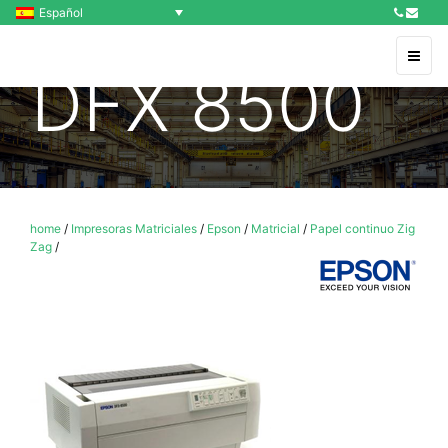
Español
DFX 8500
home
/
Impresoras Matriciales
/
Epson
/
Matricial
/
Papel continuo Zig
Zag
/