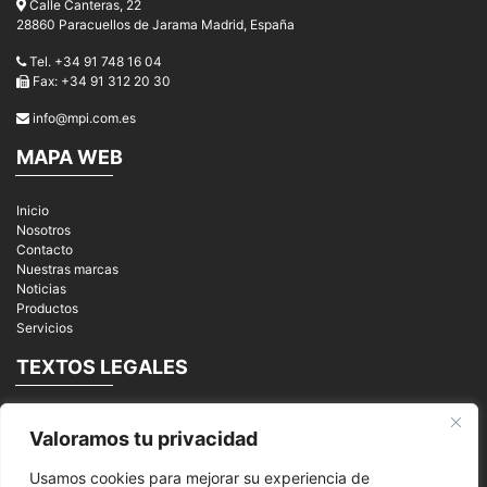
Calle Canteras, 22
28860 Paracuellos de Jarama Madrid, España
Tel. +34 91 748 16 04
Fax: +34 91 312 20 30
info@mpi.com.es
MAPA WEB
Inicio
Nosotros
Contacto
Nuestras marcas
Noticias
Productos
Servicios
TEXTOS LEGALES
Aviso Legal
Valoramos tu privacidad
Política de privacidad
Cookies
Usamos cookies para mejorar su experiencia de