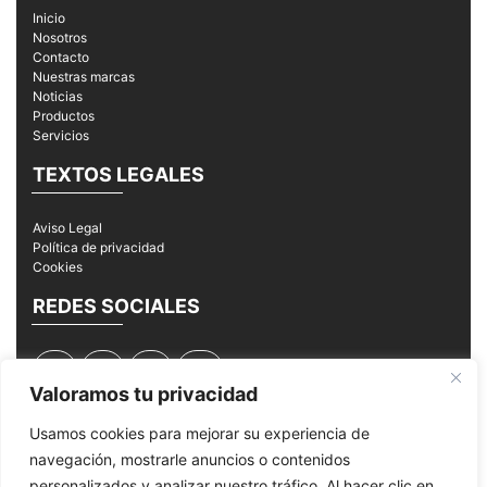
Inicio
Nosotros
Contacto
Nuestras marcas
Noticias
Productos
Servicios
TEXTOS LEGALES
Aviso Legal
Política de privacidad
Cookies
REDES SOCIALES
Valoramos tu privacidad
Usamos cookies para mejorar su experiencia de
navegación, mostrarle anuncios o contenidos
© 2026
MPI Mantenimiento Periféricos Informáticos
personalizados y analizar nuestro tráfico. Al hacer clic en