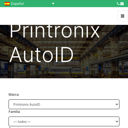
Español
Printronix
AutoID
Marca
Familia