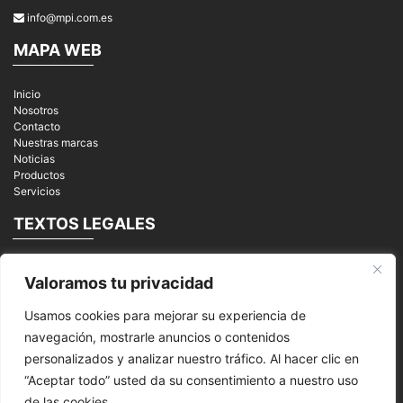
info@mpi.com.es
MAPA WEB
Inicio
Nosotros
Contacto
Nuestras marcas
Noticias
Productos
Servicios
TEXTOS LEGALES
Aviso Legal
Valoramos tu privacidad
Política de privacidad
Cookies
Usamos cookies para mejorar su experiencia de
REDES SOCIALES
navegación, mostrarle anuncios o contenidos
personalizados y analizar nuestro tráfico. Al hacer clic en
“Aceptar todo” usted da su consentimiento a nuestro uso
de las cookies.