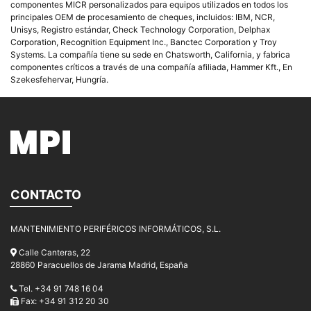
componentes MICR personalizados para equipos utilizados en todos los
principales OEM de procesamiento de cheques, incluidos: IBM, NCR,
Unisys, Registro estándar, Check Technology Corporation, Delphax
Corporation, Recognition Equipment Inc., Banctec Corporation y Troy
Systems. La compañía tiene su sede en Chatsworth, California, y fabrica
componentes críticos a través de una compañía afiliada, Hammer Kft., En
Szekesfehervar, Hungría.
CONTACTO
MANTENIMIENTO PERIFÉRICOS INFORMÁTICOS, S.L.
Calle Canteras, 22
28860 Paracuellos de Jarama Madrid, España
Tel. +34 91 748 16 04
Fax: +34 91 312 20 30