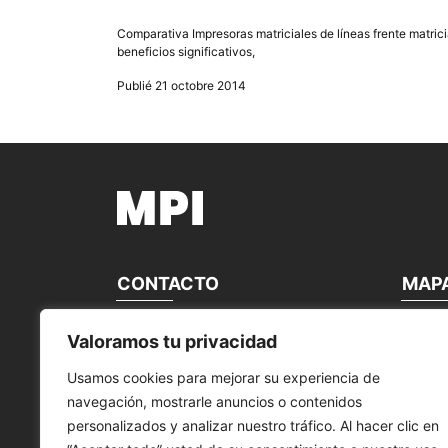
Comparativa Impresoras matriciales de líneas frente matrici
beneficios significativos,
Publié 21 octobre 2014
CONTACTO
MAP
MANTENIMIENTO PERIFÉRICOS
start
Valoramos tu privacidad
INFORMÁTICOS, S.L.
Á propo
nous co
Usamos cookies para mejorar su experiencia de
Calle Canteras, 22
nos mar
navegación, mostrarle anuncios o contenidos
28860 Paracuellos de Jarama Madrid,
Nos Act
España
Produits
personalizados y analizar nuestro tráfico. Al hacer clic en
service