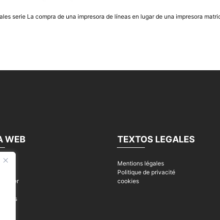
ales serie La compra de una impresora de líneas en lugar de una impresora matrici
A WEB
TEXTOS LEGALES
Mentions légales
s
Politique de privacité
ntacter
cookies
ques
ualités
s