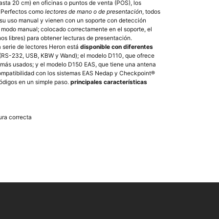
hasta 20 cm) en oficinas o puntos de venta (POS), los
. Perfectos como
lectores de mano o de presentación
, todos
su uso manual y vienen con un soporte con detección
 al modo manual; colocado correctamente en el soporte, el
s libres) para obtener lecturas de presentación.
la serie de lectores Heron está
disponible con diferentes
0 (RS-232, USB, KBW y Wand); el modelo D110, que ofrece
S más usados; y el modelo D150 EAS, que tiene una antena
 compatibilidad con los sistemas EAS Nedap y Checkpoint®
códigos en un simple paso.
principales características
ura correcta