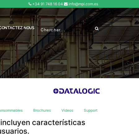
+34 91 748 16 04
info@mpi.com.es
CONTACTEZ NOUS
onsommables
Brochures
Videos
Support
 incluyen características
usuarios.