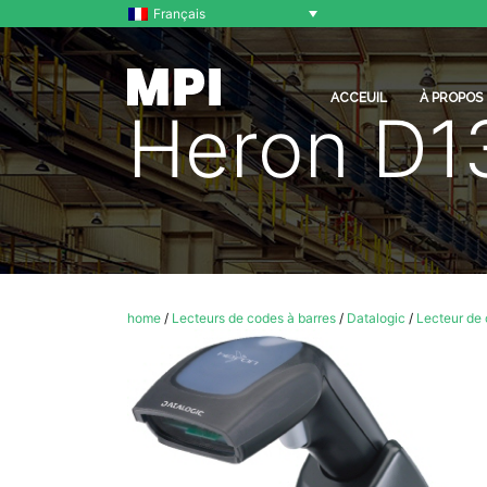
Français
ACCEUIL
À PROPOS
Heron D1
home
/
Lecteurs de codes à barres
/
Datalogic
/
Lecteur de