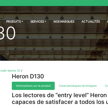
PRODUITS
SERVICES
NOS MARQUES
ACTUALITÉS
30
 code-barres 1D
/
Heron D130
Informations sur le produit
Caracteristiques techniques
C
Los lectores de “entry level” Heron
capaces de satisfacer a todos los 