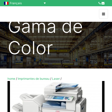
Français
Gama de
Color
home
/
Imprimantes de bureau
/
Laser
/