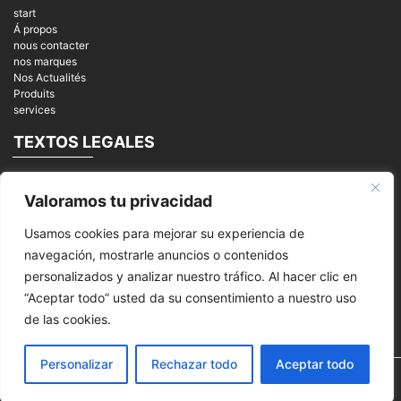
start
Á propos
nous contacter
nos marques
Nos Actualités
Produits
services
TEXTOS LEGALES
Mentions légales
Valoramos tu privacidad
Politique de privacité
cookies
Usamos cookies para mejorar su experiencia de
REDES SOCIALES
navegación, mostrarle anuncios o contenidos
personalizados y analizar nuestro tráfico. Al hacer clic en
“Aceptar todo” usted da su consentimiento a nuestro uso
de las cookies.
Personalizar
Rechazar todo
Aceptar todo
© 2026
MPI Mantenimiento Periféricos Informáticos