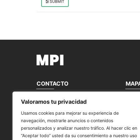
SUBMIT
CONTACTO
MAP
MANTENIMIENTO PERIFÉRICOS
start
Valoramos tu privacidad
INFORMÁTICOS, S.L.
Á propo
nous co
Usamos cookies para mejorar su experiencia de
Calle Canteras, 22
nos mar
navegación, mostrarle anuncios o contenidos
28860 Paracuellos de Jarama Madrid,
Nos Act
España
Produits
personalizados y analizar nuestro tráfico. Al hacer clic en
service
“Aceptar todo” usted da su consentimiento a nuestro uso
Tel. +34 91 748 16 04