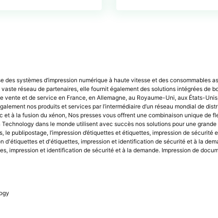
e des systèmes d’impression numérique à haute vitesse et des consommables asso
vaste réseau de partenaires, elle fournit également des solutions intégrées de bou
s de vente et de service en France, en Allemagne, au Royaume-Uni, aux États-Unis,
galement nos produits et services par l’intermédiaire d’un réseau mondial de dist
et à la fusion du xénon, Nos presses vous offrent une combinaison unique de flexi
on Technology dans le monde utilisent avec succès nos solutions pour une grande v
es, le publipostage, l’impression d’étiquettes et étiquettes, impression de sécurit
n d'étiquettes et d'étiquettes, impression et identification de sécurité et à la d
es, impression et identification de sécurité et à la demande. Impression de docume
logy