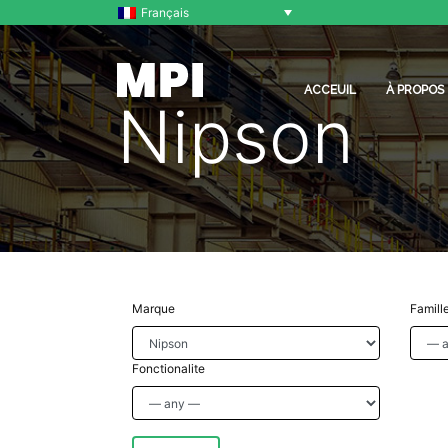
Français
ACCEUIL
À PROPOS
Nipson
Marque
Famill
Fonctionalite