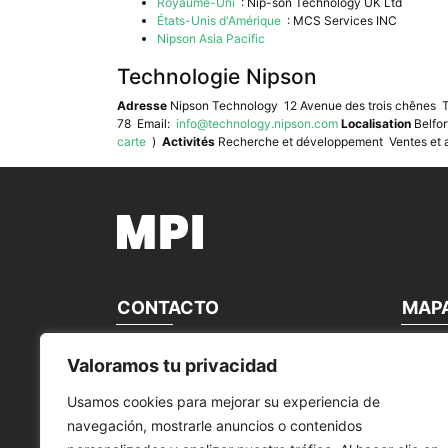
Royaume-Uni
: Nip-son Technology UK Ltd
États-Unis d'Amérique
: MCS Services INC
Nipson Asia Pacific
Technologie Nipson
Adresse
Nipson Technology 12 Avenue des trois chênes T
78 Email:
info@technology.nipson.com
Localisation
Belfor
carte
)
Activités
Recherche et développement Ventes et adm
CONTACTO
MAP
MANTENIMIENTO PERIFÉRICOS
start
Valoramos tu privacidad
INFORMÁTICOS, S.L.
Á propo
nous co
Usamos cookies para mejorar su experiencia de
Calle Canteras, 22
nos mar
navegación, mostrarle anuncios o contenidos
28860 Paracuellos de Jarama Madrid,
Nos Act
España
Produits