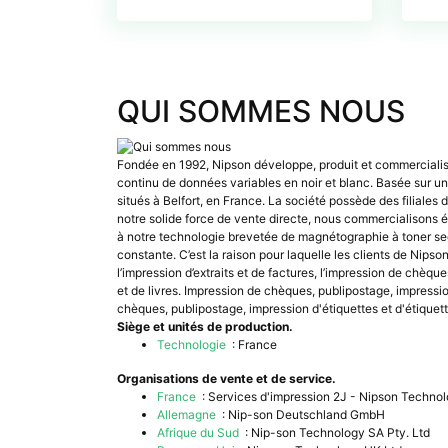
QUI SOMMES NOUS
Fondée en 1992, Nipson développe, produit et commercialis
continu de données variables en noir et blanc. Basée sur un 
situés à Belfort, en France. La société possède des filiale
notre solide force de vente directe, nous commercialisons é
à notre technologie brevetée de magnétographie à toner sec 
constante. C’est la raison pour laquelle les clients de Nips
l’impression d’extraits et de factures, l’impression de chèqu
et de livres. Impression de chèques, publipostage, impressio
chèques, publipostage, impression d'étiquettes et d'étiquett
Siège et unités de production.
Technologie
: France
Organisations de vente et de service.
France
: Services d'impression 2J - Nipson Techno
Allemagne
: Nip-son Deutschland GmbH
Afrique du Sud
: Nip-son Technology SA Pty. Ltd