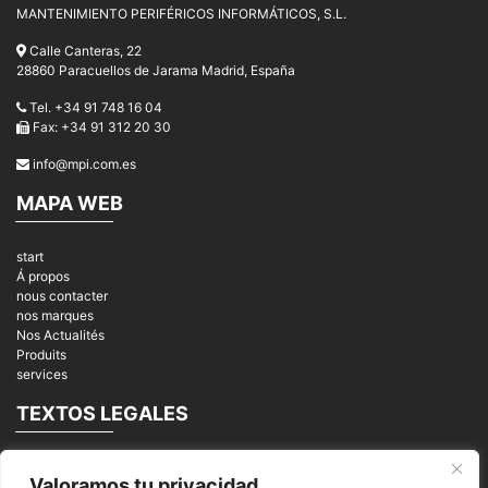
MANTENIMIENTO PERIFÉRICOS INFORMÁTICOS, S.L.
Calle Canteras, 22
28860 Paracuellos de Jarama Madrid, España
Tel. +34 91 748 16 04
Fax: +34 91 312 20 30
info@mpi.com.es
MAPA WEB
start
Á propos
nous contacter
nos marques
Nos Actualités
Produits
services
TEXTOS LEGALES
Mentions légales
Valoramos tu privacidad
Politique de privacité